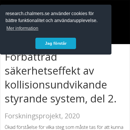
RESEARCH
.chalmers.se
research.chalmers.se använder cookies för
bättre funktionalitet och användarupplevelse.
In English
Mer information
Logga in
Jag förstår
Förbättrad
säkerhetseffekt av
kollisionsundvikande
styrande system, del 2.
Forskningsprojekt, 2020
Ökad förståelse för vilka steg som måste tas för att kunna