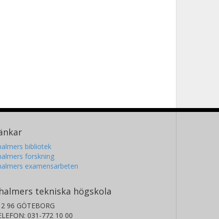
änkar
almers bibliotek
almers forskning
halmers examensarbeten
halmers tekniska högskola
12 96 GÖTEBORG
ELEFON: 031-772 10 00