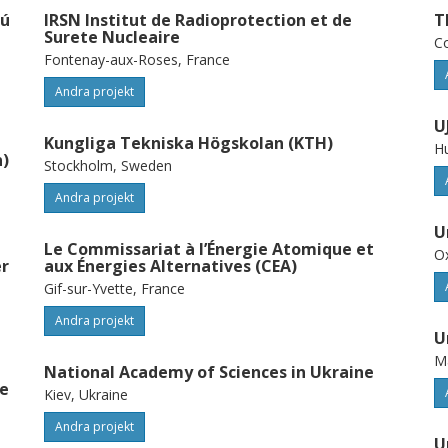
nú
IRSN Institut de Radioprotection et de
T
Surete Nucleaire
Co
Fontenay-aux-Roses, France
Andra projekt
U
Kungliga Tekniska Högskolan (KTH)
Hu
)
Stockholm, Sweden
Andra projekt
U
Le Commissariat à l’Énergie Atomique et
Ox
er
aux Énergies Alternatives (CEA)
Gif-sur-Yvette, France
Andra projekt
U
Ma
National Academy of Sciences in Ukraine
ue
Kiev, Ukraine
Andra projekt
U