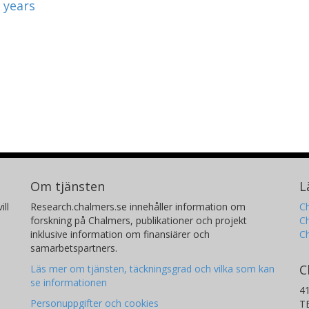
 years
Om tjänsten
L
ill
Research.chalmers.se innehåller information om
Ch
forskning på Chalmers, publikationer och projekt
Ch
inklusive information om finansiärer och
C
samarbetspartners.
C
Läs mer om tjänsten, täckningsgrad och vilka som kan
se informationen
4
Personuppgifter och cookies
T