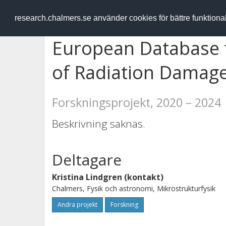
RESEARCH
.chalmers.se
research.chalmers.se använder cookies för bättre funktion
European Database f
of Radiation Damag
Forskningsprojekt, 2020 – 2024
Beskrivning saknas.
Deltagare
Kristina Lindgren (kontakt)
Chalmers, Fysik och astronomi, Mikrostrukturfysik
Andra projekt
Forskning