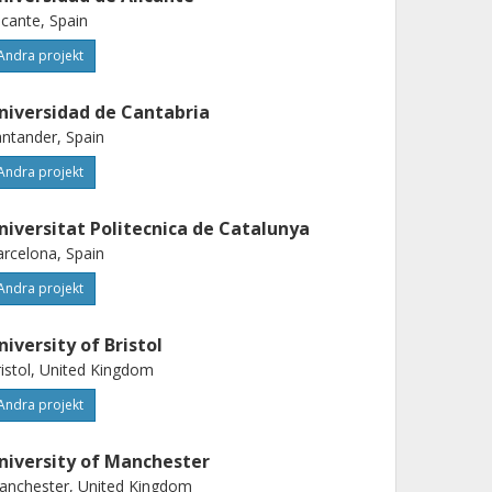
icante, Spain
Andra projekt
niversidad de Cantabria
ntander, Spain
Andra projekt
niversitat Politecnica de Catalunya
rcelona, Spain
Andra projekt
niversity of Bristol
istol, United Kingdom
Andra projekt
niversity of Manchester
anchester, United Kingdom