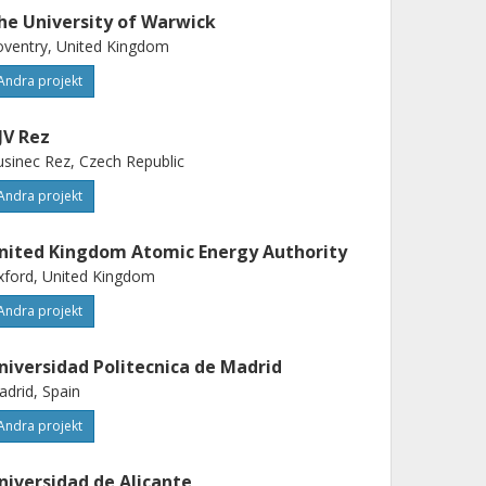
he University of Warwick
ventry, United Kingdom
Andra projekt
JV Rez
sinec Rez, Czech Republic
Andra projekt
nited Kingdom Atomic Energy Authority
ford, United Kingdom
Andra projekt
niversidad Politecnica de Madrid
drid, Spain
Andra projekt
niversidad de Alicante