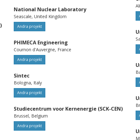
Al
National Nuclear Laboratory
Seascale, United Kingdom
)
Andra projekt
U
Sa
PHIMECA Engineering
Cournon d'Auvergne, France
Andra projekt
U
Ba
Sintec
Bologna, Italy
Andra projekt
U
Br
Studiecentrum voor Kernenergie (SCK-CEN)
Brussel, Belgium
Andra projekt
U
M