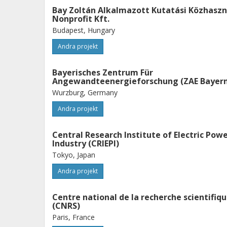
Bay Zoltán Alkalmazott Kutatási Közhasz
Nonprofit Kft.
Budapest, Hungary
Andra projekt
Bayerisches Zentrum Für
Angewandteenergieforschung (ZAE Bayern
Wurzburg, Germany
Andra projekt
Central Research Institute of Electric Pow
Industry (CRIEPI)
Tokyo, Japan
Andra projekt
Centre national de la recherche scientifiq
(CNRS)
Paris, France