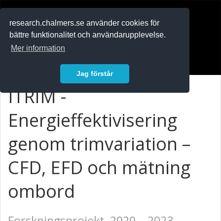
RESEARCH
.chalmers.se
research.chalmers.se använder cookies för
bättre funktionalitet och användarupplevelse.
In English
Mer information
Logga in
Jag förstår
ITRIM -
Energieffektivisering
genom trimvariation –
CFD, EFD och mätning
ombord
Forskningsprojekt, 2020 – 2023