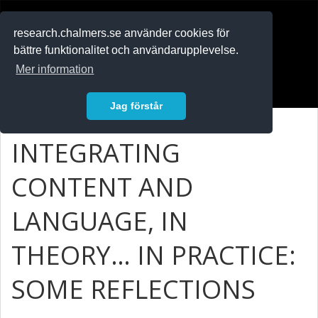
RESEARCH
.chalmers.se
research.chalmers.se använder cookies för
bättre funktionalitet och användarupplevelse.
In English
Mer information
Logga in
Jag förstår
INTEGRATING
CONTENT AND
LANGUAGE, IN
THEORY… IN PRACTICE:
SOME REFLECTIONS