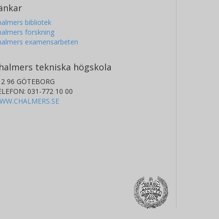
änkar
almers bibliotek
almers forskning
halmers examensarbeten
halmers tekniska högskola
12 96 GÖTEBORG
ELEFON: 031-772 10 00
WW.CHALMERS.SE