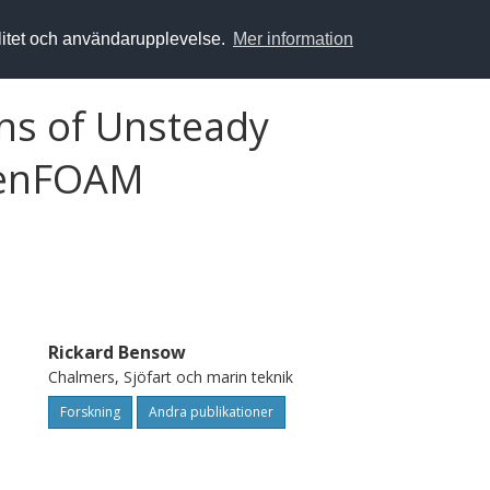
alitet och användarupplevelse.
Mer information
ns of Unsteady
penFOAM
Rickard Bensow
Chalmers, Sjöfart och marin teknik
Forskning
Andra publikationer