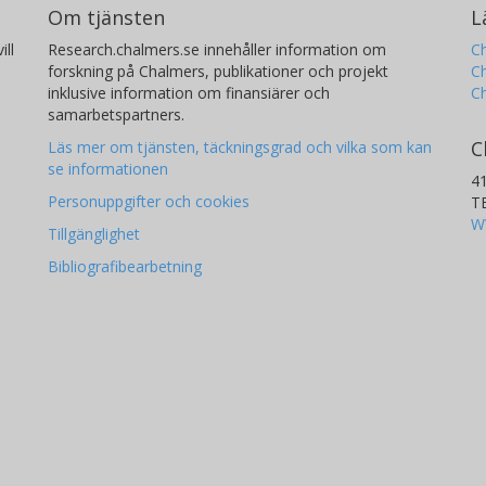
Om tjänsten
L
ill
Research.chalmers.se innehåller information om
Ch
forskning på Chalmers, publikationer och projekt
Ch
inklusive information om finansiärer och
C
samarbetspartners.
C
Läs mer om tjänsten, täckningsgrad och vilka som kan
se informationen
4
Personuppgifter och cookies
T
W
Tillgänglighet
Bibliografibearbetning