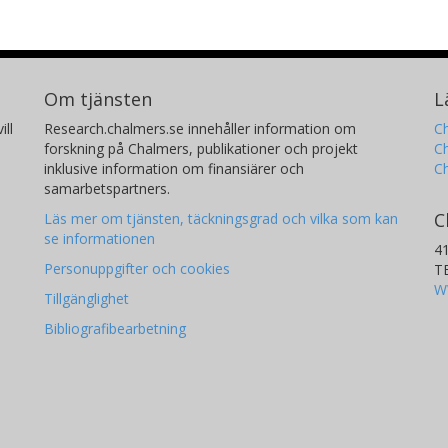
Om tjänsten
L
ill
Research.chalmers.se innehåller information om
Ch
forskning på Chalmers, publikationer och projekt
Ch
inklusive information om finansiärer och
C
samarbetspartners.
C
Läs mer om tjänsten, täckningsgrad och vilka som kan
se informationen
4
Personuppgifter och cookies
T
W
Tillgänglighet
Bibliografibearbetning