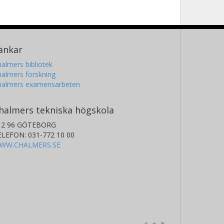
änkar
almers bibliotek
almers forskning
halmers examensarbeten
halmers tekniska högskola
12 96 GÖTEBORG
ELEFON: 031-772 10 00
WW.CHALMERS.SE