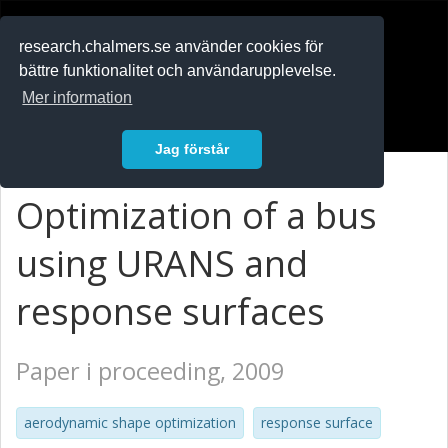
RESEARCH
.chalmers.se
research.chalmers.se använder cookies för
bättre funktionalitet och användarupplevelse.
In English
Mer information
Logga in
Jag förstår
Optimization of a bus
using URANS and
response surfaces
Paper i proceeding, 2009
aerodynamic shape optimization
response surface