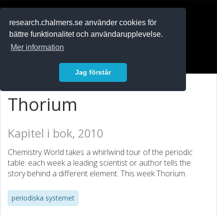
RESEARCH
.chalmers.se
research.chalmers.se använder cookies för
bättre funktionalitet och användarupplevelse.
In English
Mer information
Logga in
Jag förstår
Thorium
Kapitel i bok, 2010
Chemistry World takes a whirlwind tour of the periodic
table: each week a leading scientist or author tells the
story behind a different element. This week Thorium.
periodiska systemet