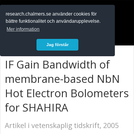
RESEARCH
.chalmers.se
research.chalmers.se använder cookies för
bättre funktionalitet och användarupplevelse.
In English
Mer information
Logga in
Jag förstår
IF Gain Bandwidth of
membrane-based NbN
Hot Electron Bolometers
for SHAHIRA
Artikel i vetenskaplig tidskrift, 2005