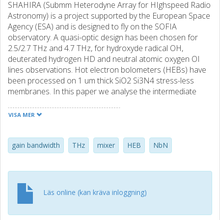
SHAHIRA (Submm Heterodyne Array for HIghspeed Radio
Astronomy) is a project supported by the European Space
Agency (ESA) and is designed to fly on the SOFIA
observatory. A quasi-optic design has been chosen for
2.5/2.7 THz and 4.7 THz, for hydroxyde radical OH,
deuterated hydrogen HD and neutral atomic oxygen OI
lines observations. Hot electron bolometers (HEBs) have
been processed on 1 um thick SiO2 Si3N4 stress-less
membranes. In this paper we analyse the intermediate
frequency (IF) gain bandwidth from the theoretical point of
view, and compare it to measurements.
VISA MER
gain bandwidth
THz
mixer
HEB
NbN
Läs online (kan kräva inloggning)