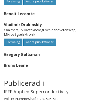
Forskning
Andra publikationer
Benoit Lecomte
Vladimir Drakinskiy
Chalmers, Mikroteknologi och nanovetenskap,
Mikrovågselektronik
Forskning
Andra publikationer
Gregory Goltsman
Bruno Leone
Publicerad i
IEEE Applied Superconductivity
Vol. 15
Nummer/häfte
2
s.
505-510