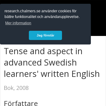
RESEARCH
.chalmers.se
research.chalmers.se använder cookies för
bättre funktionalitet och användarupplevelse.
In English
Mer information
Logga in
Jag förstår
Tense and aspect in
advanced Swedish
learners' written English
Bok, 2008
Författare