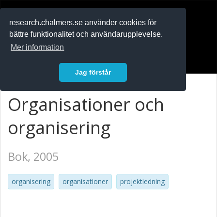
RESEARCH
.chalmers.se
research.chalmers.se använder cookies för
bättre funktionalitet och användarupplevelse.
In English
Mer information
Logga in
Jag förstår
Organisationer och
organisering
Bok, 2005
organisering
organisationer
projektledning