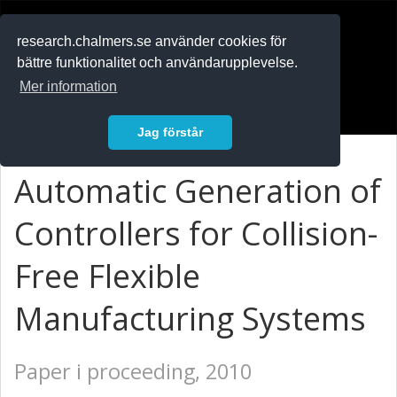
RESEARCH
.chalmers.se
research.chalmers.se använder cookies för
bättre funktionalitet och användarupplevelse.
In English
Mer information
Logga in
Jag förstår
Automatic Generation of
Controllers for Collision-
Free Flexible
Manufacturing Systems
Paper i proceeding, 2010