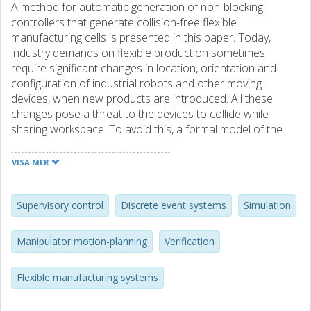
A method for automatic generation of non-blocking
controllers that generate collision-free flexible
manufacturing cells is presented in this paper. Today,
industry demands on flexible production sometimes
require significant changes in location, orientation and
configuration of industrial robots and other moving
devices, when new products are introduced. All these
changes pose a threat to the devices to collide while
sharing workspace. To avoid this, a formal model of the
operations in a manufacturing system is generated, and
for each operation state a corresponding 3D simulation
VISA MER
shape is created. A collision-free system is then achieved
by considering pairs of colliding shapes as forbidden
states. The automatic generation also includes a synthesis
Supervisory control
Discrete event systems
Simulation
procedure, where a non-blocking and controllable
supervisor is generated based on guard generation. The
Manipulator motion-planning
Verification
guards are computed by binary decision diagrams, which
means that complex systems can be handled, still
Flexible manufacturing systems
generating comprehensible restrictions that are easily
included in PLC-code.