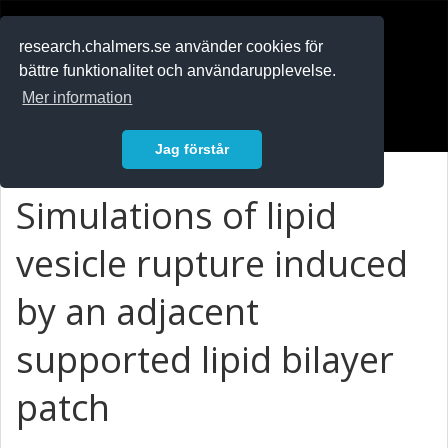
RESEARCH
.chalmers.se
research.chalmers.se använder cookies för
bättre funktionalitet och användarupplevelse.
In English
Mer information
Logga in
Jag förstår
Simulations of lipid
vesicle rupture induced
by an adjacent
supported lipid bilayer
patch