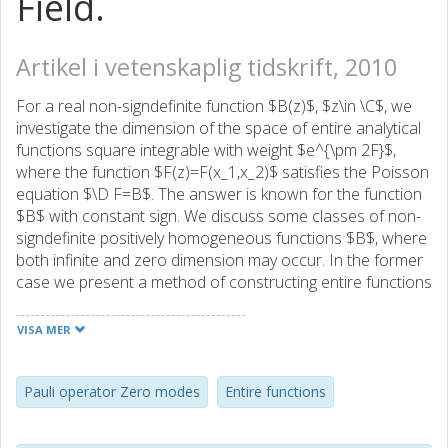
Field.
Artikel i vetenskaplig tidskrift, 2010
For a real non-signdefinite function $B(z)$, $z\in \C$, we
investigate the dimension of the space of entire analytical
functions square integrable with weight $e^{\pm 2F}$,
where the function $F(z)=F(x_1,x_2)$ satisfies the Poisson
equation $\D F=B$. The answer is known for the function
$B$ with constant sign. We discuss some classes of non-
signdefinite positively homogeneous functions $B$, where
both infinite and zero dimension may occur. In the former
case we present a method of constructing entire functions
with prescribed behavior at infinity in different directions.
The topic is closely related with the question of the
VISA MER
dimension of the zero energy subspace (zero modes) for
the Pauli operator.
Pauli operator Zero modes
Entire functions