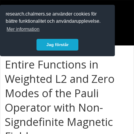
RESEARCH
.chalmers.se
research.chalmers.se använder cookies för
bättre funktionalitet och användarupplevelse.
In English
Mer information
Logga in
Jag förstår
Entire Functions in
Weighted L2 and Zero
Modes of the Pauli
Operator with Non-
Signdefinite Magnetic