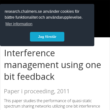
RESEARCH
.chalmers.se
research.chalmers.se använder cookies för
bättre funktionalitet och användarupplevelse.
In English
Mer information
Logga in
Jag förstår
Interference
management using one
bit feedback
Paper i proceeding, 2011
This paper studies the performance of quasi-static
spectrum sharing networks utilizing one bit interference