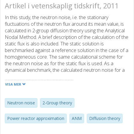
Artikel i vetenskaplig tidskrift, 2011
In this study, the neutron noise, i.e. the stationary
fluctuations of the neutron flux around its mean value, is
calculated in 2-group diffusion theory using the Analytical
Nodal Method. A brief description of the calculation of the
static flux is also included. The static solution is
benchmarked against a reference solution in the case of a
homogeneous core. The same calculational scheme for
the neutron noise as for the static flux is used. As a
dynamical benchmark, the calculated neutron noise for a
2D fully homogeneous reactor is compared with the
analytical solution of a centered noise source at different
VISA MER
frequencies. The numerical solution is also benchmarked
to an off-centered source where the analytical solution is
determined using the power reactor approximation,
Neutron noise
2-Group theory
extended to two energy groups. The results of the
benchmarks are that the numerical calculations using
Power reactor approximation
ANM
Diffusion theory
ANM accurately match the analytical solutions.