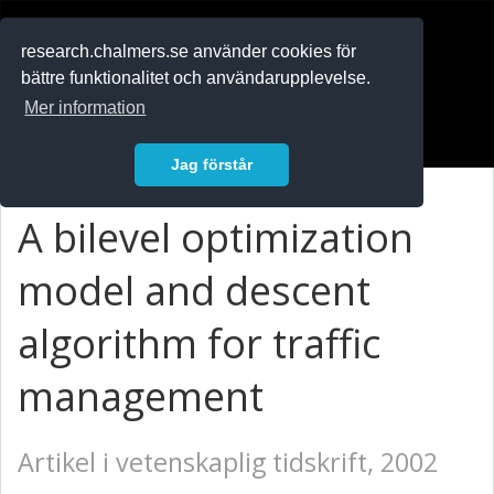
RESEARCH
.chalmers.se
research.chalmers.se använder cookies för
bättre funktionalitet och användarupplevelse.
In English
Mer information
Logga in
Jag förstår
A bilevel optimization
model and descent
algorithm for traffic
management
Artikel i vetenskaplig tidskrift, 2002