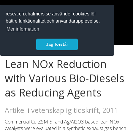
RESEARCH
.chalmers.se
research.chalmers.se använder cookies för
bättre funktionalitet och användarupplevelse.
In English
Mer information
Logga in
Jag förstår
Lean NOx Reduction
with Various Bio-Diesels
as Reducing Agents
Artikel i vetenskaplig tidskrift, 2011
Commercial Cu-ZSM-5- and Ag/Al2O3-based lean NOx
catalysts were evaluated in a synthetic exhaust gas bench