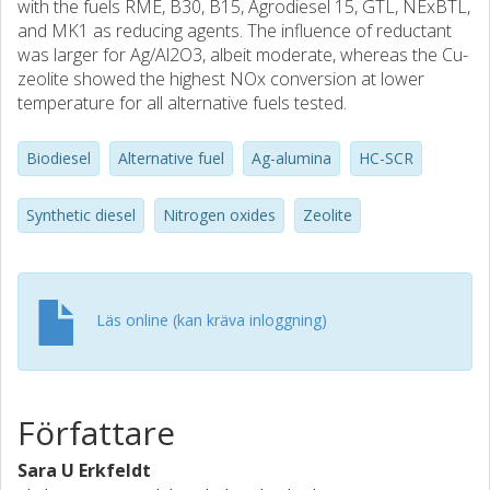
with the fuels RME, B30, B15, Agrodiesel 15, GTL, NExBTL,
and MK1 as reducing agents. The influence of reductant
was larger for Ag/Al2O3, albeit moderate, whereas the Cu-
zeolite showed the highest NOx conversion at lower
temperature for all alternative fuels tested.
Biodiesel
Alternative fuel
Ag-alumina
HC-SCR
Synthetic diesel
Nitrogen oxides
Zeolite
Läs online (kan kräva inloggning)
Författare
Sara U Erkfeldt