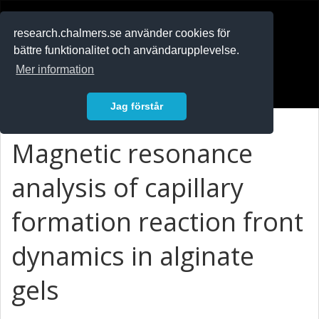
RESEARCH
.chalmers.se
research.chalmers.se använder cookies för
bättre funktionalitet och användarupplevelse.
In English
Mer information
Logga in
Jag förstår
Magnetic resonance
analysis of capillary
formation reaction front
dynamics in alginate
gels