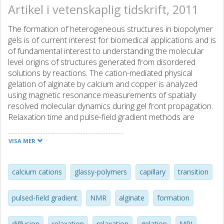
Artikel i vetenskaplig tidskrift, 2011
The formation of heterogeneous structures in biopolymer
gels is of current interest for biomedical applications and is
of fundamental interest to understanding the molecular
level origins of structures generated from disordered
solutions by reactions. The cation-mediated physical
gelation of alginate by calcium and copper is analyzed
using magnetic resonance measurements of spatially
resolved molecular dynamics during gel front propagation.
Relaxation time and pulse-field gradient methods are
applied to determine the impact of ion front motion on
molecular translational dynamics. The formation of
VISA MER
capillaries in alginate copper gels is correlated to changes
in translational dynamics.
calcium cations
glassy-polymers
capillary
transition
pulsed-field gradient
NMR
alginate
formation
diffusion
relaxation
relaxation
gelation
MRI