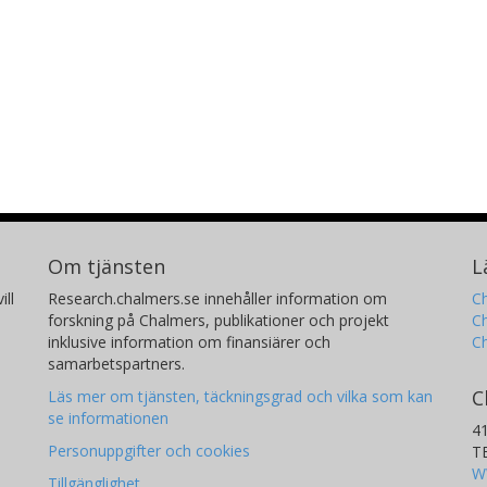
Om tjänsten
L
ill
Research.chalmers.se innehåller information om
Ch
forskning på Chalmers, publikationer och projekt
Ch
inklusive information om finansiärer och
C
samarbetspartners.
C
Läs mer om tjänsten, täckningsgrad och vilka som kan
se informationen
4
Personuppgifter och cookies
T
W
Tillgänglighet