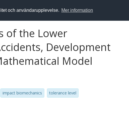
alitet och användarupplevelse.
Mer information
 of the Lower
 Accidents, Development
 Mathematical Model
impact biomechanics
tolerance level