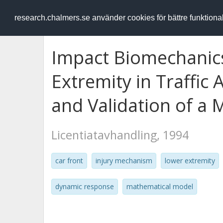
RESEARCH
.chalmers.se
research.chalmers.se använder cookies för bättre funktion
Impact Biomechanics
Extremity in Traffic
and Validation of a
Licentiatavhandling, 1994
car front
injury mechanism
lower extremity
dynamic response
mathematical model