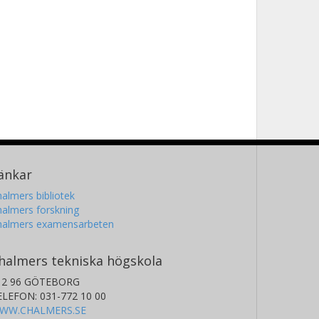
änkar
almers bibliotek
almers forskning
halmers examensarbeten
halmers tekniska högskola
12 96 GÖTEBORG
ELEFON: 031-772 10 00
WW.CHALMERS.SE