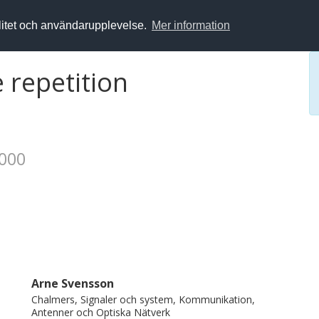
alitet och användarupplevelse.
Mer information
 repetition
2000
Arne Svensson
Chalmers, Signaler och system, Kommunikation,
Antenner och Optiska Nätverk