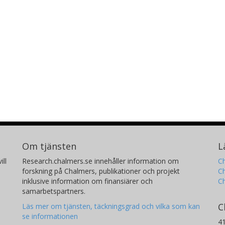
Om tjänsten
L
ill
Research.chalmers.se innehåller information om
Ch
forskning på Chalmers, publikationer och projekt
Ch
inklusive information om finansiärer och
C
samarbetspartners.
C
Läs mer om tjänsten, täckningsgrad och vilka som kan
se informationen
4