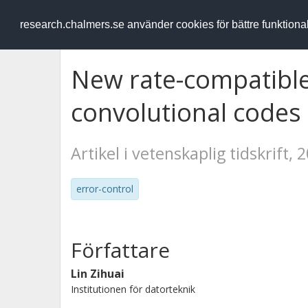
RESEARCH
.chalmers.se
research.chalmers.se använder cookies för bättre funktion
New rate-compatible
convolutional codes
Artikel i vetenskaplig tidskrift, 
error-control
Författare
Lin Zihuai
Institutionen för datorteknik