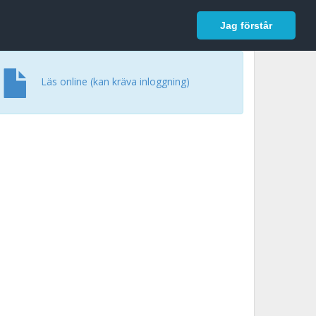
In English
Logga in
Jag förstår
Läs online (kan kräva inloggning)