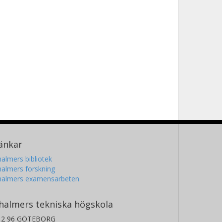
änkar
almers bibliotek
almers forskning
halmers examensarbeten
halmers tekniska högskola
12 96 GÖTEBORG