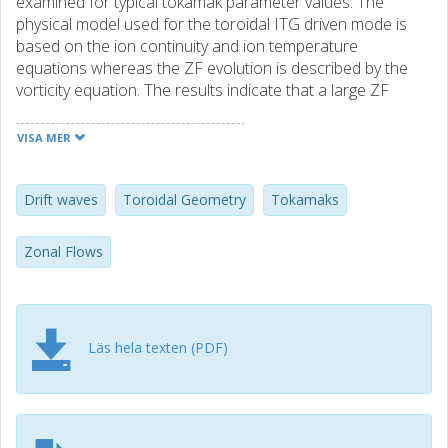
examined for typical tokamak parameter values. The
physical model used for the toroidal ITG driven mode is
based on the ion continuity and ion temperature
equations whereas the ZF evolution is described by the
vorticity equation. The results indicate that a large ZF
growth is found close to marginal stability and for peaked
density profiles and these effects may be enhanced by
VISA MER
elongation.
Drift waves
Toroidal Geometry
Tokamaks
Zonal Flows
Läs hela texten (PDF)