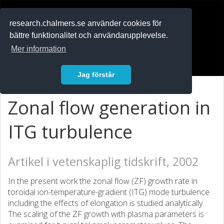
RESEARCH
.chalmers.se
research.chalmers.se använder cookies för
bättre funktionalitet och användarupplevelse.
In English
Mer information
Logga in
Jag förstår
Zonal flow generation in
ITG turbulence
Artikel i vetenskaplig tidskrift, 2002
In the present work the zonal flow (ZF) growth rate in
toroidal ion-temperature-gradient (ITG) mode turbulence
including the effects of elongation is studied analytically.
The scaling of the ZF growth with plasma parameters is