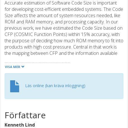
Accurate estimation of Software Code Size is important
for developing cost-efficient embedded systems. The Code
Size affects the amount of system resources needed, like
ROM and RAM memory, and processing capacity. In our
previous work, we have estimated the Code Size based on
CFP (COSMIC Function Points) within 15% accuracy, with
the purpose of deciding how much ROM memory to fit into
products with high cost pressure. Central in that work is
the mapping between CFP and the information available
early in the development process. We have previously
defined a UML Profile capturing the information needed
VISA MER
for CFP measurement and estimation of Code Size. The
key idea was to extend UML components to contain all
the necessary information. In this paper, we show how we
Läs online (kan kräva inloggning)
developed a tool for automated estimation of Code Size
based on our UML Profile. The tool is designed to permit
Code Size estimation based on other UML diagrams than
components. A case study evaluates the UML Profile and
Författare
the tool in a realistic case.
Kenneth Lind