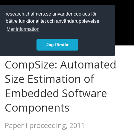
RESEARCH
.chalmers.se
research.chalmers.se använder cookies för
bättre funktionalitet och användarupplevelse.
In English
Mer information
Logga in
Jag förstår
CompSize: Automated
Size Estimation of
Embedded Software
Components
Paper i proceeding, 2011