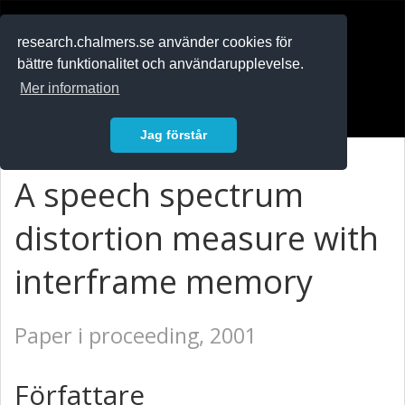
RESEARCH
.chalmers.se
research.chalmers.se använder cookies för
bättre funktionalitet och användarupplevelse.
In English
Mer information
Logga in
Jag förstår
A speech spectrum
distortion measure with
interframe memory
Paper i proceeding, 2001
Författare