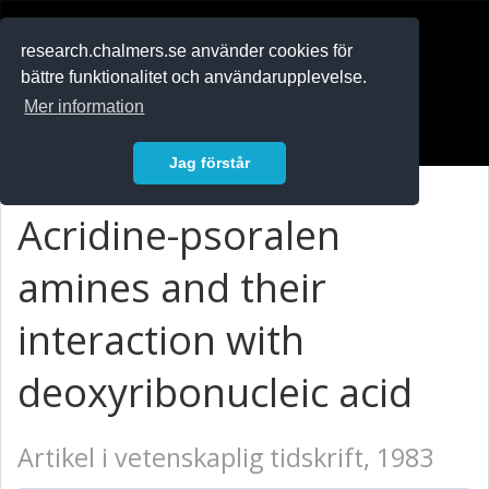
RESEARCH
.chalmers.se
research.chalmers.se använder cookies för
bättre funktionalitet och användarupplevelse.
In English
Mer information
Logga in
Jag förstår
Acridine-psoralen
amines and their
interaction with
deoxyribonucleic acid
Artikel i vetenskaplig tidskrift, 1983