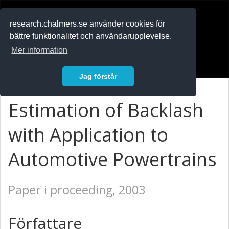
RESEARCH
.chalmers.se
research.chalmers.se använder cookies för
bättre funktionalitet och användarupplevelse.
In English
Mer information
Logga in
Jag förstår
Estimation of Backlash
with Application to
Automotive Powertrains
Paper i proceeding, 2003
Författare