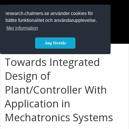
RESEARCH
.chalmers.se
research.chalmers.se använder cookies för
bättre funktionalitet och användarupplevelse.
In English
Mer information
Logga in
Jag förstår
Towards Integrated
Design of
Plant/Controller With
Application in
Mechatronics Systems