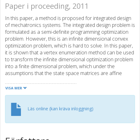
Paper i proceeding, 2011
In this paper, a method is proposed for integrated design
of mechatronics systems. The integrated design problem is
formulated as a semi-definite programming optimization
problem. However, this is an infinite dimensional convex
optimization problem, which is hard to solve. In this paper,
it is shown that a vertex enumeration method can be used
to transform the infinite dimensional optimization problem
into a finite dimensional problem, which under the
assumptions that the state space matrices are affine
function of structural variables and that the structural
variables belong to a polytope, can be solved efficiently. To
VISA MER
show the effectiveness of the method, the method is
applied to a mechatronics system.
Läs online (kan kräva inloggning)