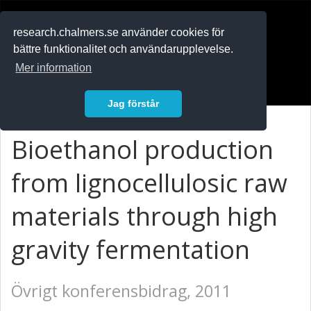
RESEARCH
.chalmers.se
research.chalmers.se använder cookies för
bättre funktionalitet och användarupplevelse.
In English
Mer information
Logga in
Jag förstår
Bioethanol production
from lignocellulosic raw
materials through high
gravity fermentation
Övrigt konferensbidrag, 2011