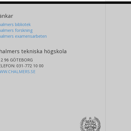
änkar
almers bibliotek
almers forskning
halmers examensarbeten
halmers tekniska högskola
12 96 GÖTEBORG
ELEFON: 031-772 10 00
WW.CHALMERS.SE