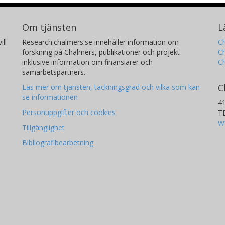
Om tjänsten
L
ill
Research.chalmers.se innehåller information om
Ch
forskning på Chalmers, publikationer och projekt
Ch
inklusive information om finansiärer och
C
samarbetspartners.
C
Läs mer om tjänsten, täckningsgrad och vilka som kan
se informationen
4
Personuppgifter och cookies
T
W
Tillgänglighet
Bibliografibearbetning