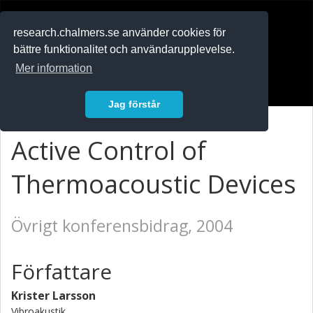
RESEARCH
.chalmers.se
research.chalmers.se använder cookies för
bättre funktionalitet och användarupplevelse.
In English
Mer information
Logga in
Jag förstår
Active Control of
Thermoacoustic Devices
Övrigt konferensbidrag, 2004
Författare
Krister Larsson
Vibroakustik