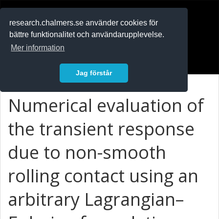
RESEARCH
.chalmers.se
research.chalmers.se använder cookies för
bättre funktionalitet och användarupplevelse.
In English
Mer information
Logga in
Jag förstår
Numerical evaluation of
the transient response
due to non-smooth
rolling contact using an
arbitrary Lagrangian–