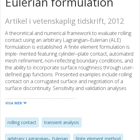
Eulerian formulation
Artikel i vetenskaplig tidskrift, 2012
A theoretical and numerical framework to evaluate rolling
contact using an arbitrary Lagrangian–Eulerian (ALE)
formulation is established. A finite element formulation is
imple- mented featuring cylinder–plate contact, automated
mesh refinement, non-reflecting boundary conditions, and
the ability to incorporate surface roughness through user-
defined gap functions. Presented examples include rolling
contact on a corrugated surface and negotiation of a
surface discontinuity. Sensitivity and validation analyses
are presented and show the model to be robust and the
trends in parametric responses to be reasonable as
VISA MER
compared to results in literature. Owing to the ALE
formulation, the model can be kept very compact and the
computational demands very modest.
rolling contact
transient analysis
arbitrary Lagrangian– Eulerian
finite element method