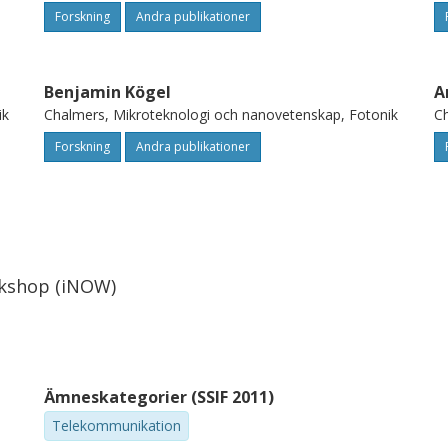
Forskning
Andra publikationer
Benjamin Kögel
A
ik
Chalmers, Mikroteknologi och nanovetenskap, Fotonik
Ch
Forskning
Andra publikationer
rkshop (iNOW)
Ämneskategorier (SSIF 2011)
Telekommunikation