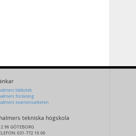
änkar
almers bibliotek
almers forskning
halmers examensarbeten
halmers tekniska högskola
12 96 GÖTEBORG
ELEFON: 031-772 10 00