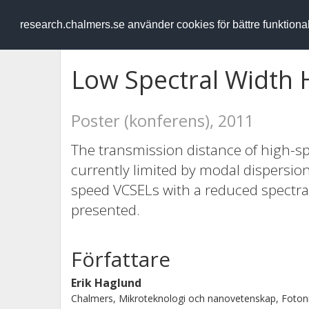
RESEARCH
.chalmers.se
research.chalmers.se använder cookies för bättre funktion
Low Spectral Width
Poster (konferens), 2011
The transmission distance of high-
currently limited by modal dispersion
speed VCSELs with a reduced spectral
presented.
Författare
Erik Haglund
Chalmers, Mikroteknologi och nanovetenskap, Foton