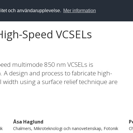
alitet och användarupplevelse.
Mer information
 High-Speed VCSELs
speed multimode 850 nm VCSELs is
. A design and process to fabricate high-
 width using a surface relief technique are
Åsa Haglund
P
ik
Chalmers, Mikroteknologi och nanovetenskap, Fotonik
Ch