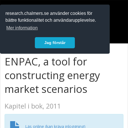
RESEARCH
.chalmers.se
research.chalmers.se använder cookies för
bättre funktionalitet och användarupplevelse.
In English
Mer information
Logga in
Jag förstår
ENPAC, a tool for
constructing energy
market scenarios
Kapitel i bok, 2011
Läs online (kan kräva inloggning)