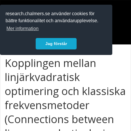
RESEARCH
.chalmers.se
research.chalmers.se använder cookies för
bättre funktionalitet och användarupplevelse.
In English
Mer information
Logga in
Jag förstår
Kopplingen mellan
linjärkvadratisk
optimering och klassiska
frekvensmetoder
(Connections between