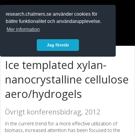
RESEARCH
.chalmers.se
research.chalmers.se använder cookies för
bättre funktionalitet och användarupplevelse.
In English
Mer information
Logga in
Jag förstår
Ice templated xylan-
nanocrystalline cellulose
aero/hydrogels
Övrigt konferensbidrag, 2012
In the current trend for a more effective utilization of
biomass, increased attention has been focused to the