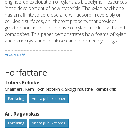
engineered exploitation of xylans as biopolymer resources
in the development of new materials. The xylan backbone
has an affinity to cellulose and will adsorb irreversibly on
cellulosic surfaces, an inherent property that provides
great opportunities for the use of xylan in cellulose-based
composites. This paper demonstrates how foams of xylan
and nanocrystalline cellulose can be formed by using a
freeze-casting technique, i.e. templating of porous
structures by solidification of a solvent. Effects of xylan
VISA MER
molecular structure and solidification conditions on pore
morphology and xylan ultrastructure are evaluated and
Författare
different ways to stabilize the formed structures are
presented. Furthermore, it is demonstrated how
Tobias Köhnke
crosslinking during the freeze-casting process enables
Chalmers, Kemi- och bioteknik, Skogsindustriell kemiteknik
production of nanoreinforced hydrogels with tailored
porous structures.
Forskning
Andra publikationer
Art Ragauskas
Forskning
Andra publikationer