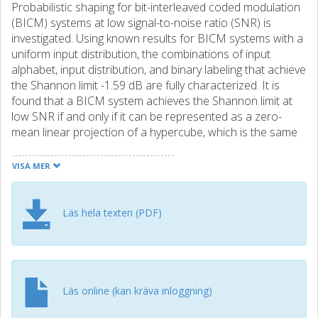
Probabilistic shaping for bit-interleaved coded modulation
(BICM) systems at low signal-to-noise ratio (SNR) is
investigated. Using known results for BICM systems with a
uniform input distribution, the combinations of input
alphabet, input distribution, and binary labeling that achieve
the Shannon limit -1.59 dB are fully characterized. It is
found that a BICM system achieves the Shannon limit at
low SNR if and only if it can be represented as a zero-
mean linear projection of a hypercube, which is the same
condition as for uniform input distributions. Hence,
probabilistic shaping offers no extra degrees of freedom
VISA MER
to optimize the low-SNR mutual information of BICM
systems, in addition to what is provided by geometrical
shaping.
Läs hela texten (PDF)
Läs online (kan kräva inloggning)