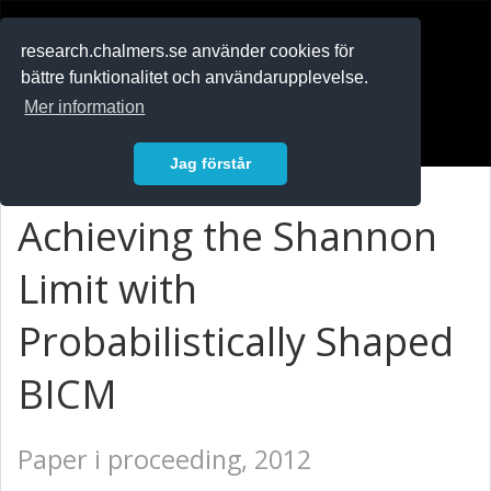
RESEARCH
.chalmers.se
research.chalmers.se använder cookies för
bättre funktionalitet och användarupplevelse.
In English
Mer information
Logga in
Jag förstår
Achieving the Shannon
Limit with
Probabilistically Shaped
BICM
Paper i proceeding, 2012