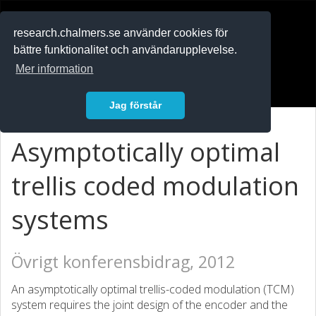
RESEARCH
.chalmers.se
research.chalmers.se använder cookies för
bättre funktionalitet och användarupplevelse.
In English
Mer information
Logga in
Jag förstår
Asymptotically optimal
trellis coded modulation
systems
Övrigt konferensbidrag, 2012
An asymptotically optimal trellis-coded modulation (TCM)
system requires the joint design of the encoder and the