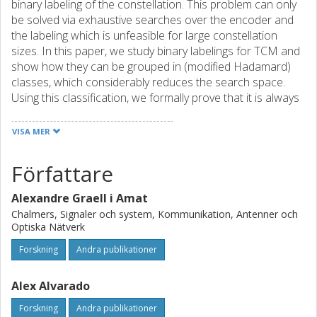
binary labeling of the constellation. This problem can only
be solved via exhaustive searches over the encoder and
the labeling which is unfeasible for large constellation
sizes. In this paper, we study binary labelings for TCM and
show how they can be grouped in (modified Hadamard)
classes, which considerably reduces the search space.
Using this classification, we formally prove that it is always
possible to design a TCM system based on the binary-
reflected Gray code (among many other labelings) with
VISA MER
identical performance to the one proposed by
Ungerboeck in 1982.
Författare
Alexandre Graell i Amat
Chalmers, Signaler och system, Kommunikation, Antenner och
Optiska Nätverk
Forskning
Andra publikationer
Alex Alvarado
Forskning
Andra publikationer