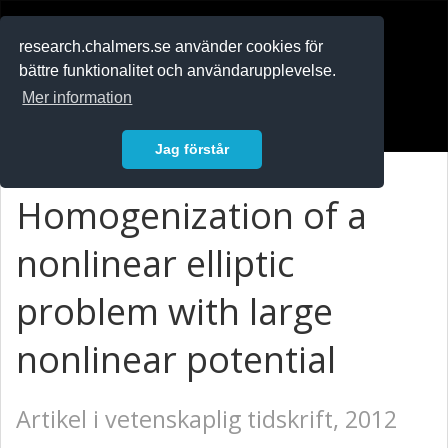
RESEARCH
.chalmers.se
research.chalmers.se använder cookies för
bättre funktionalitet och användarupplevelse.
In English
Mer information
Logga in
Jag förstår
Homogenization of a
nonlinear elliptic
problem with large
nonlinear potential
Artikel i vetenskaplig tidskrift, 2012