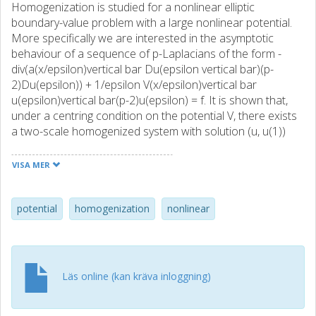
Homogenization is studied for a nonlinear elliptic
boundary-value problem with a large nonlinear potential.
More specifically we are interested in the asymptotic
behaviour of a sequence of p-Laplacians of the form -
div(a(x/epsilon)vertical bar Du(epsilon vertical bar)(p-
2)Du(epsilon)) + 1/epsilon V(x/epsilon)vertical bar
u(epsilon)vertical bar(p-2)u(epsilon) = f. It is shown that,
under a centring condition on the potential V, there exists
a two-scale homogenized system with solution (u, u(1))
such that the sequence u(epsilon) of solutions converges
weakly to u in W-1,W-p and the gradients D(x)u(epsilon)
VISA MER
two-scale converges weakly to D(x)u+D(y)u(1) in L-p,
respectively. We characterize the limit system explicitly by
means of two-scale convergence and a new convergence
potential
homogenization
nonlinear
result.
Läs online (kan kräva inloggning)