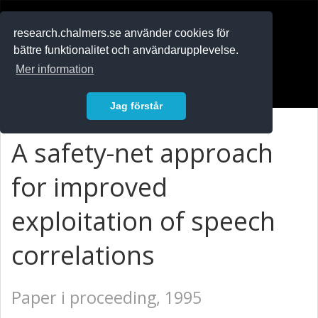
RESEARCH
.chalmers.se
research.chalmers.se använder cookies för
bättre funktionalitet och användarupplevelse.
In English
Mer information
Logga in
Jag förstår
A safety-net approach
for improved
exploitation of speech
correlations
Paper i proceeding, 1995