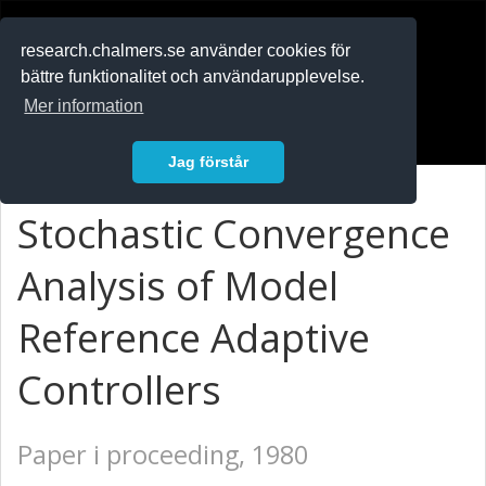
RESEARCH
.chalmers.se
research.chalmers.se använder cookies för
bättre funktionalitet och användarupplevelse.
In English
Mer information
Logga in
Jag förstår
Stochastic Convergence
Analysis of Model
Reference Adaptive
Controllers
Paper i proceeding, 1980