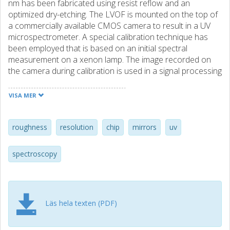
nm has been fabricated using resist reflow and an
optimized dry-etching. The LVOF is mounted on the top of
a commercially available CMOS camera to result in a UV
microspectrometer. A special calibration technique has
been employed that is based on an initial spectral
measurement on a xenon lamp. The image recorded on
the camera during calibration is used in a signal processing
algorithm to reconstruct the spectrum of the mercury lamp
and the calibration data is subsequently used in UV
VISA MER
spectral measurements. Experiments on a fabricated
LVOF-based microspectrometer with this calibration
approach implemented reveal a spectral resolution of 0.5
roughness
resolution
chip
mirrors
uv
nm.
spectroscopy
Läs hela texten (PDF)