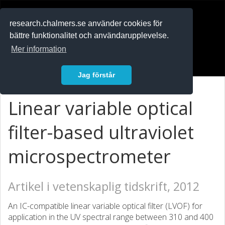
RESEARCH
.chalmers.se
research.chalmers.se använder cookies för
bättre funktionalitet och användarupplevelse.
In English
Mer information
Logga in
Jag förstår
Linear variable optical
filter-based ultraviolet
microspectrometer
Artikel i vetenskaplig tidskrift, 2012
An IC-compatible linear variable optical filter (LVOF) for
application in the UV spectral range between 310 and 400