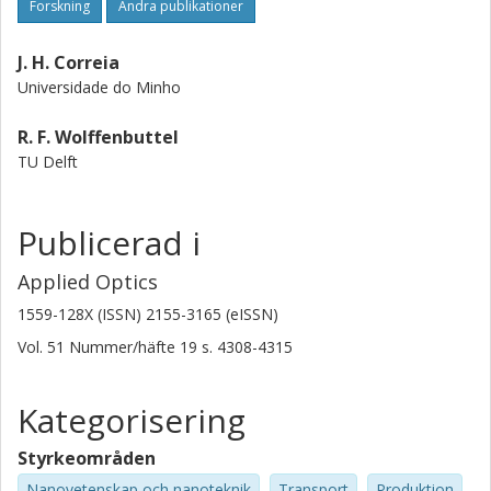
Forskning
Andra publikationer
J. H. Correia
Universidade do Minho
R. F. Wolffenbuttel
TU Delft
Publicerad i
Applied Optics
1559-128X (ISSN) 2155-3165 (eISSN)
Vol. 51
Nummer/häfte
19
s.
4308-4315
Kategorisering
Styrkeområden
Nanovetenskap och nanoteknik
Transport
Produktion