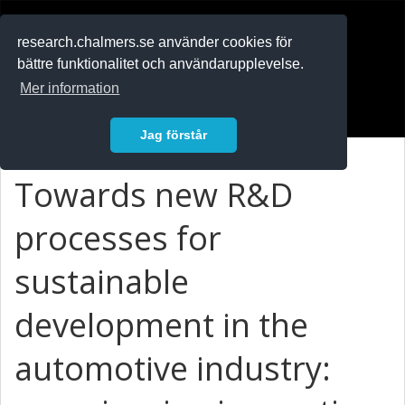
RESEARCH
.chalmers.se
research.chalmers.se använder cookies för
bättre funktionalitet och användarupplevelse.
In English
Mer information
Logga in
Jag förstår
Towards new R&D
processes for
sustainable
development in the
automotive industry: