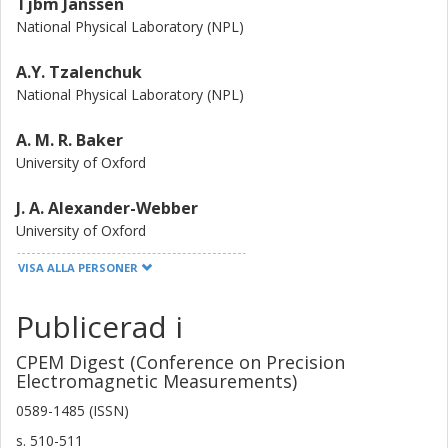
Tjbm Janssen
National Physical Laboratory (NPL)
A.Y. Tzalenchuk
National Physical Laboratory (NPL)
A. M. R. Baker
University of Oxford
J. A. Alexander-Webber
University of Oxford
VISA ALLA PERSONER
R. J. Nicholas
University of Oxford
Publicerad i
R. Yakimova
CPEM Digest (Conference on Precision
Linköpings universitet
Electromagnetic Measurements)
Samuel Lara Avila
0589-1485 (ISSN)
Chalmers, Mikroteknologi och nanovetenskap,
s.
510-511