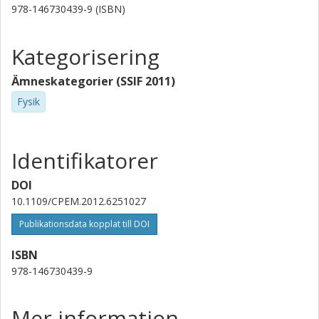
Kvantkomponentfysik
978-146730439-9 (ISBN)
Forskning
Andra publikationer
Kategorisering
Sergey Kubatkin
Chalmers, Mikroteknologi och nanovetenskap,
Ämneskategorier (SSIF 2011)
Kvantkomponentfysik
Fysik
Forskning
Andra publikationer
S. Kopylov
Identifikatorer
Lancaster University
DOI
V. I. Fal'ko
10.1109/CPEM.2012.6251027
Lancaster University
Publikationsdata kopplat till DOI
ISBN
978-146730439-9
Mer information