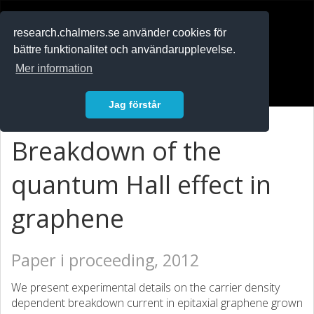
RESEARCH
.chalmers.se
research.chalmers.se använder cookies för
bättre funktionalitet och användarupplevelse.
In English
Mer information
Logga in
Jag förstår
Breakdown of the
quantum Hall effect in
graphene
Paper i proceeding, 2012
We present experimental details on the carrier density
dependent breakdown current in epitaxial graphene grown