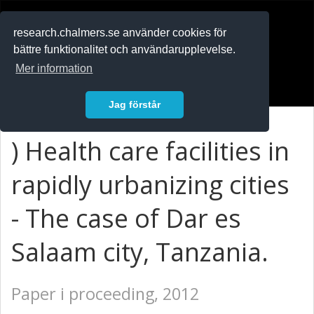
RESEARCH
.chalmers.se
research.chalmers.se använder cookies för
bättre funktionalitet och användarupplevelse.
In English
Mer information
Logga in
Jag förstår
) Health care facilities in
rapidly urbanizing cities
- The case of Dar es
Salaam city, Tanzania.
Paper i proceeding, 2012