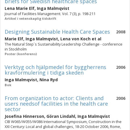
briefs for Swedish healthcare spaces
Lena Marie Elf
,
Inga Malmqvist
Journal of Facilities Management. Vol. 7 (3), p. 198-211
Artikel i vetenskaplig tidskrift
Designing Sustainable Health Care Spaces
2008
Marie Elf
,
Inga Malmqvist
,
Lena von Koch
et al
The Natural Step´s Sustainability Leadership Challenge - conference
in Stockholm
Poster (konferens)
Verktyg och hjälpmedel för byggherrens
2006
kravformulering i tidiga skeden
Inga Malmqvist
,
Nina Ryd
Bok
From organization to actor: Clients and
2006
users needsof facilities in the health care
sector
Josefina Hinnerson
,
Göran Lindahl
,
Inga Malmqvist
CIB W065/W055/W086 International Symposium, Construction in the
XXI Century: Local and global challenges, 18-20 October 2006, Rome,