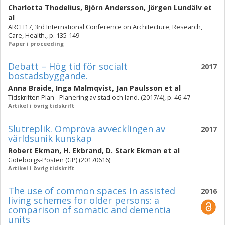
Charlotta Thodelius
,
Björn Andersson
,
Jörgen Lundälv
et
al
ARCH17, 3rd International Conference on Architecture, Research,
Care, Health., p. 135-149
Paper i proceeding
Debatt – Hög tid för socialt
2017
bostadsbyggande.
Anna Braide
,
Inga Malmqvist
,
Jan Paulsson
et al
Tidskriften Plan - Planering av stad och land. (2017/4), p. 46-47
Artikel i övrig tidskrift
Slutreplik. Ompröva avvecklingen av
2017
världsunik kunskap
Robert Ekman
,
H. Ekbrand
,
D. Stark Ekman
et al
Göteborgs-Posten (GP) (20170616)
Artikel i övrig tidskrift
The use of common spaces in assisted
2016
living schemes for older persons: a
comparison of somatic and dementia
units