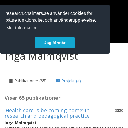
RESEARCH
.chalmers.se
research.chalmers.se använder cookies för
bättre funktionalitet och användarupplevelse.
In English
Mer information
Logga in
Jag förstår
Inga Malmqvist
Publikationer (65)
Projekt (4)
Visar 65 publikationer
‘Health care is be-coming home’-In
2020
research and pedagogical practice
Inga Malmqvist