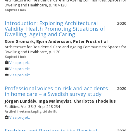
Architecture for Residential Care and Ageing Communities: Spaces for
Dwelling and Healthcare, p. 107-120
Kapitel i bok
Introduction: Exploring Architectural
2020
Validity: Health Promoting Situations of
Dwelling, Ageing and Caring
Sten Gromark
,
Björn Andersson
,
Peter Fröst
et al
Architecture for Residential Care and Ageing Communities: Spaces for
Dwelling and Healthcare, p. 1-20
Kapitel i bok
Visa projekt
Visa projekt
Visa projekt
Professional voices on risk and accidents
2020
in home care – a Swedish survey study
Jörgen Lundälv
,
Inga Malmqvist
,
Charlotta Thodelius
Facilities. Vol. 38 (3-4), p. 218-234
Artikel i vetenskaplig tidskrift
Visa projekt
Enablers and Barriers in the Physical
2020