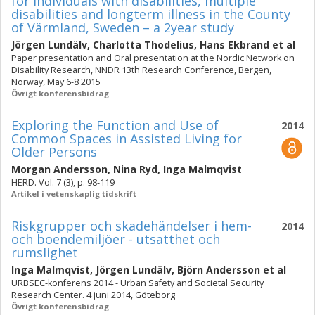
for individuals with disabilities, multiple
disabilities and long­term illness in the County
of Värmland, Sweden – a 2­year study
Jörgen Lundälv
,
Charlotta Thodelius
,
Hans Ekbrand
et al
Paper presentation and Oral presentation at the Nordic Network on
Disability Research, NNDR 13th Research Conference, Bergen,
Norway, May 6-8 2015
Övrigt konferensbidrag
Exploring the Function and Use of
2014
Common Spaces in Assisted Living for
Older Persons
Morgan Andersson
,
Nina Ryd
,
Inga Malmqvist
HERD. Vol. 7 (3), p. 98-119
Artikel i vetenskaplig tidskrift
Riskgrupper och skadehändelser i hem-
2014
och boendemiljöer - utsatthet och
rumslighet
Inga Malmqvist
,
Jörgen Lundälv
,
Björn Andersson
et al
URBSEC-konferens 2014 - Urban Safety and Societal Security
Research Center. 4 juni 2014, Göteborg
Övrigt konferensbidrag