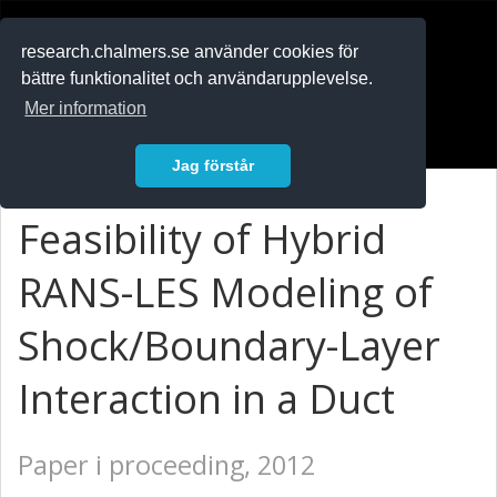
RESEARCH
.chalmers.se
research.chalmers.se använder cookies för
bättre funktionalitet och användarupplevelse.
In English
Mer information
Logga in
Jag förstår
Feasibility of Hybrid
RANS-LES Modeling of
Shock/Boundary-Layer
Interaction in a Duct
Paper i proceeding, 2012