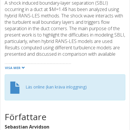
A shock induced boundary-layer separation (SBLI)
occurring in a duct at $M=1.4$ has been analyzed using
hybrid RANS-LES methods. The shock wave interacts with
the turbulent wall boundary layers and triggers flow
separation in the duct corners. The main purpose of the
present work is to highlight the difficulties in modeling SBLI,
particularly, when hybrid RANS-LES models are used.
Results computed using different turbulence models are
presented and discussed in comparison with available
experimental data. Based on a number of simulations,
some issues are addressed and some critical remarks are
VISA MER
provided for potential improvements using turbulence-
resolving modeling approaches in future work.
Läs online (kan kräva inloggning)
Författare
Sebastian Arvidson