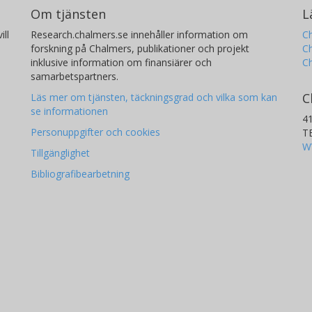
Om tjänsten
L
ill
Research.chalmers.se innehåller information om
Ch
forskning på Chalmers, publikationer och projekt
Ch
inklusive information om finansiärer och
C
samarbetspartners.
C
Läs mer om tjänsten, täckningsgrad och vilka som kan
se informationen
4
Personuppgifter och cookies
T
W
Tillgänglighet
Bibliografibearbetning