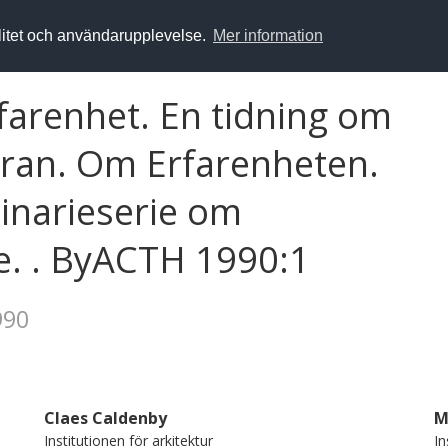
alitet och användarupplevelse.
Mer information
farenhet. En tidning om
ran. Om Erfarenheten.
inarieserie om
. . ByACTH 1990:1
990
Claes Caldenby
M
Institutionen för arkitektur
In