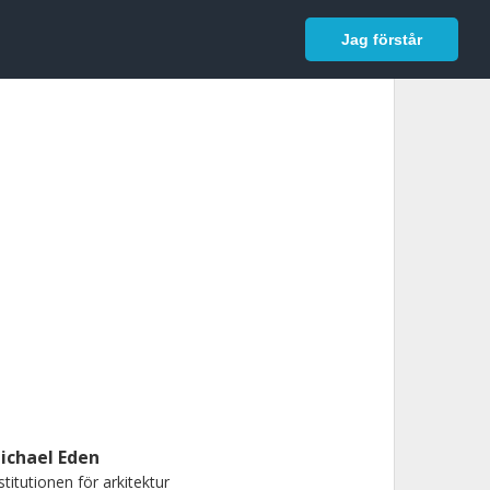
In English
Logga in
Jag förstår
ichael Eden
stitutionen för arkitektur