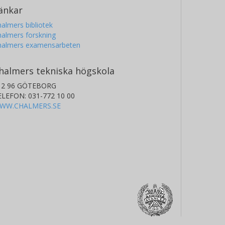
änkar
almers bibliotek
almers forskning
halmers examensarbeten
halmers tekniska högskola
12 96 GÖTEBORG
ELEFON: 031-772 10 00
WW.CHALMERS.SE