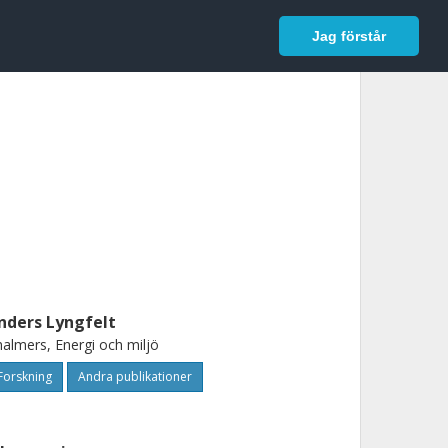
In English
Logga in
Jag förstår
nders Lyngfelt
almers, Energi och miljö
Forskning
Andra publikationer