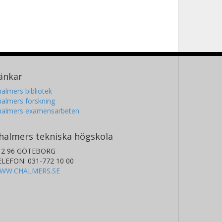
änkar
almers bibliotek
almers forskning
halmers examensarbeten
halmers tekniska högskola
12 96 GÖTEBORG
ELEFON: 031-772 10 00
WW.CHALMERS.SE