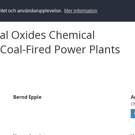
alitet och användarupplevelse.
Mer information
al Oxides Chemical
 Coal-Fired Power Plants
Bernd Epple
A
Ch