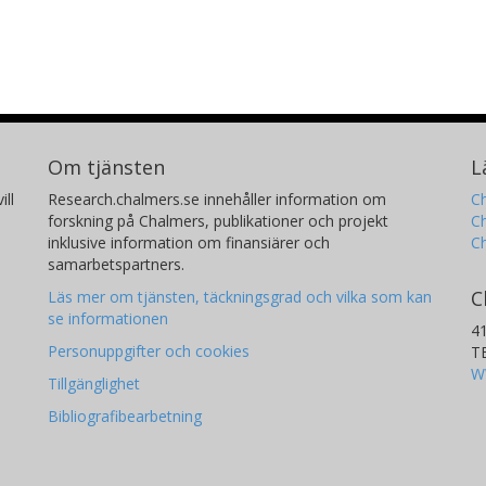
Om tjänsten
L
ill
Research.chalmers.se innehåller information om
Ch
forskning på Chalmers, publikationer och projekt
Ch
inklusive information om finansiärer och
C
samarbetspartners.
C
Läs mer om tjänsten, täckningsgrad och vilka som kan
se informationen
4
Personuppgifter och cookies
T
W
Tillgänglighet
Bibliografibearbetning