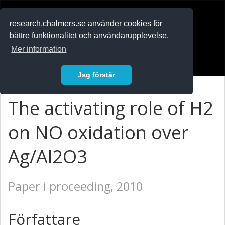
RESEARCH
.chalmers.se
research.chalmers.se använder cookies för
bättre funktionalitet och användarupplevelse.
In English
Mer information
Logga in
Jag förstår
The activating role of H2
on NO oxidation over
Ag/Al2O3
Paper i proceeding, 2010
Författare