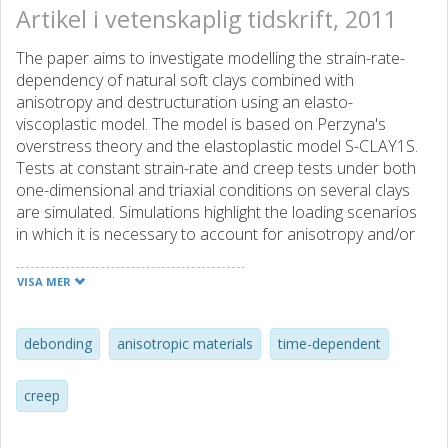
Artikel i vetenskaplig tidskrift, 2011
The paper aims to investigate modelling the strain-rate-
dependency of natural soft clays combined with
anisotropy and destructuration using an elasto-
viscoplastic model. The model is based on Perzyna's
overstress theory and the elastoplastic model S-CLAY1S.
Tests at constant strain-rate and creep tests under both
one-dimensional and triaxial conditions on several clays
are simulated. Simulations highlight the loading scenarios
in which it is necessary to account for anisotropy and/or
destructuration in order to get accurate predictions.
Comparisons between the predicted and measured
VISA MER
results demonstrate that the proposed model can
successfully reproduce the time-dependent behaviour of
natural soft clays under different loading conditions.
debonding
anisotropic materials
time-dependent
creep