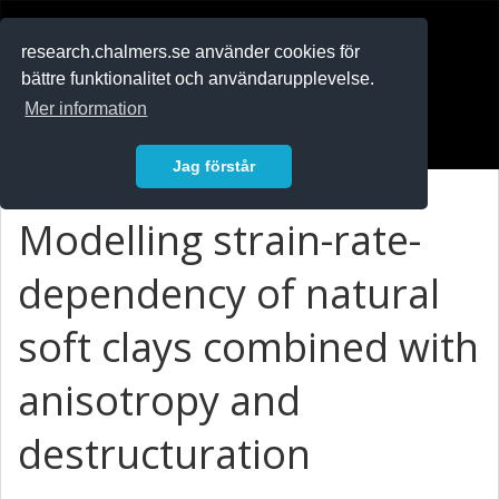
RESEARCH
.chalmers.se
research.chalmers.se använder cookies för
bättre funktionalitet och användarupplevelse.
In English
Mer information
Logga in
Jag förstår
Modelling strain-rate-
dependency of natural
soft clays combined with
anisotropy and
destructuration